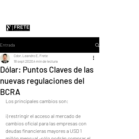
Entrada
Cdor. Leandro E. Frete
18 sept 2020
4 min de lectura
Dólar: Puntos Claves de las
nuevas regulaciones del
BCRA
Los principales cambios son: 
i) restringir el acceso al mercado de 
cambios oficial para las empresas con 
deudas financieras mayores a USD 1 
millón mensual -sólo podrán comprar el 