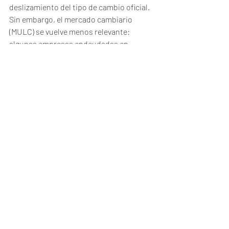
deslizamiento del tipo de cambio oficial. 
Sin embargo, el mercado cambiario 
(MULC) se vuelve menos relevante: 
algunas empresas endeudadas en 
moneda dura podrían usar las 
cotizaciones paralelas como referencias 
para la formación de sus precios.
En materia de actividad, el efecto de la 
medida será mayor: algunas empresas 
grandes sufrirían un negativo impacto en 
su hoja de balance y podrían incluso caer 
en default. Asimismo, el continuo 
cambio de reglas en el mercado 
cambiario potencia la incertidumbre 
posponiendo la inversión y paralizando 
las decisiones de producción y gasto.
Por último, pese a que el Ejecutivo logró 
reestructurar 99% de los bonos 